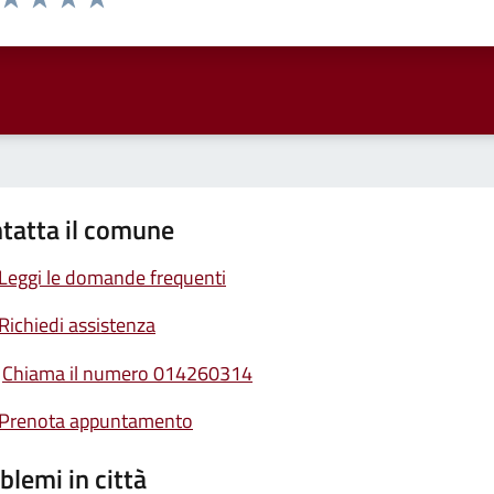
ta 1 stelle su 5
Valuta 2 stelle su 5
Valuta 3 stelle su 5
Valuta 4 stelle su 5
Valuta 5 stelle su 5
tatta il comune
Leggi le domande frequenti
Richiedi assistenza
Chiama il numero 014260314
Prenota appuntamento
blemi in città