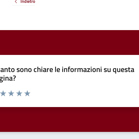
Indietro
anto sono chiare le informazioni su questa
gina?
a da 1 a 5 stelle la pagina
ta 1 stelle su 5
Valuta 2 stelle su 5
Valuta 3 stelle su 5
Valuta 4 stelle su 5
Valuta 5 stelle su 5