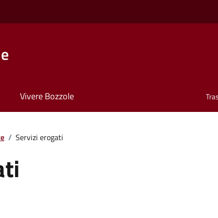
le
Vivere Bozzole
Tra
te
/
Servizi erogati
ati